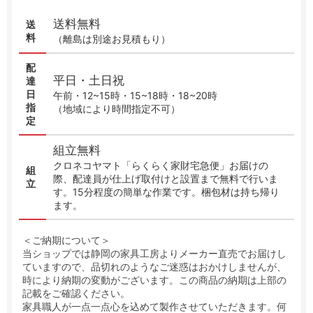
送料無料
送
料
（離島は別途お見積もり）
配
平日・土日祝
達
日
午前・12~15時・15~18時・18~20時
指
（地域により時間指定不可）
定
組立無料
クロネコヤマト「らくらく家財宅急便」お届けの
組
際、配達員が仕上げ取付けと設置まで無料で行いま
立
す。15分程度の簡単な作業です。梱包材は持ち帰り
ます。
＜ご納期について＞
当ショップでは静岡の家具工房よりメーカー直売でお届けし
ていますので、品切れのようなご迷惑はおかけしませんが、
時により納期の変動がございます。この商品の納期は上部の
記載をご確認ください。
家具職人が一点一点心を込めて製作させていただきます。何