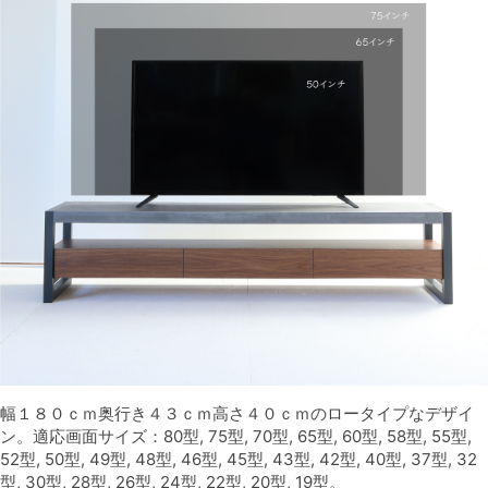
幅１８０ｃｍ奥行き４３ｃｍ高さ４０ｃｍのロータイプなデザイ
ン。適応画面サイズ：80型, 75型, 70型, 65型, 60型, 58型, 55型,
52型, 50型, 49型, 48型, 46型, 45型, 43型, 42型, 40型, 37型, 32
型, 30型, 28型, 26型, 24型, 22型, 20型, 19型。