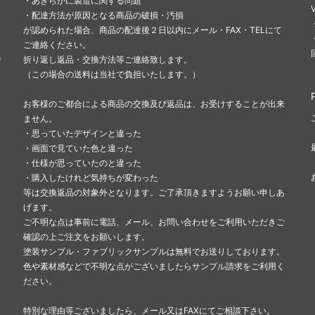
・あきらかに製造に関する問題
・配達方法が原因となる商品の破損・汚損
が認められた場合、商品の配達後２日以内にメール・FAX・TELにて
ご連絡ください。
異
折り返し返品・交換方法等ご連絡致します。
（この場合の送料は当社で負担いたします。）
お客様のご都合による商品の交換及び返品は、お受けすることが出来
ません。
・思っていたデザインと違った
・画面で見ていた色と違った
・仕様が思っていたのと違った
・購入したけれど気持ちが変わった
等は交換返品の対象外となります。ご了承頂きますようお願い申しあ
げます。
ご不明な点は事前に電話、メール、お問い合わせをご利用いただきご
確認の上ご注文をお願いします。
塗装サンプル・ファブリックサンプルは無料でお送りしております。
色や素材感などで不明な点がございましたらサンプル請求をご利用く
ださい。
特別な理由等ございましたら、メール又はFAXにてご相談下さい。