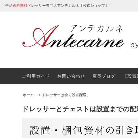
"全品
送料無料
ドレッサー専門店アンテカルネ【公式ショップ】"
ご利用ガイド
お問い合わせ
店長ブログ
【設置
女優ミラーライト付ドレッサー
ミラー
サイトマップ
アンテ
カラー
塗装・
りしま
オーダーメイドドレッサー
価格
Othe
ライト
ホーム
ドレッサーは全て設置配送。
ドレッサーご購入前に。よくある質問Ｑ
古い家
＆Ａ。
ドレッサーとチェストは設置までの配
ドレッサーをショールーム・展示場で体
ドレッ
験オーダーする
ドレッ
お部屋の家具の移動サービス