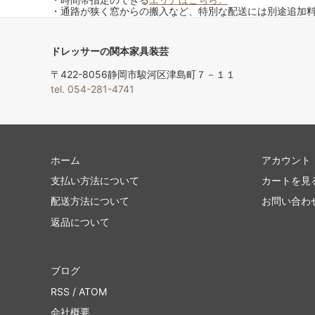
・通路が狭く窓からの搬入など、特別な配送には別途追加
ドレッサーの関本家具装芸
〒422-8056静岡市駿河区津島町７－１１
tel. 054-281-4741
ホーム
アカウント
支払い方法について
カートを見
配送方法について
お問い合わ
返品について
ブログ
RSS
/
ATOM
会社概要