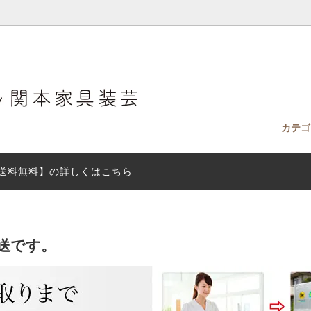
カテ
送料無料】の詳しくはこちら
ィークドレッサー
ファブリック見本（無料）をお送
ホテルドレッサー
テイスト
ドレッサーは全て設置配送。
す。
rs ドレッサー小物
付きドレッサーの明るさ比較
最短２日で発送「即納ドレッサ
ドレッサー＆チェスト
具の処分について。
SEKIMOTO DRESSER BOO
グ）
送です。
サー選びに迷ったら：失敗しない
ドレッサーのお手入れ
サー選び