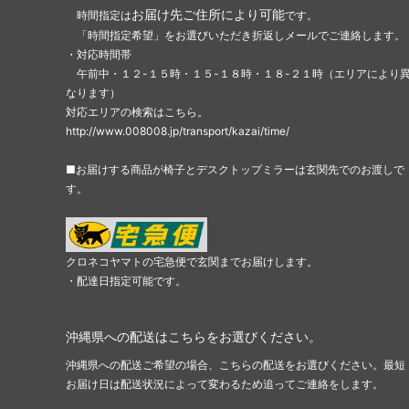
お届け先ご住所により可能
時間指定は
です。
「時間指定希望」をお選びいただき折返しメールでご連絡します。
・対応時間帯
午前中・１２-１５時・１５-１８時・１８-２１時（エリアにより
なります）
対応エリアの検索はこちら。
http://www.008008.jp/transport/kazai/time/
■お届けする商品が椅子とデスクトップミラーは玄関先でのお渡しで
す。
クロネコヤマトの宅急便で玄関までお届けします。
・配達日指定可能です。
沖縄県への配送はこちらをお選びください。
沖縄県への配送ご希望の場合、こちらの配送をお選びください。最短
お届け日は配送状況によって変わるため追ってご連絡をします。