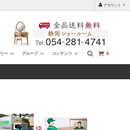
アカウント
ゴリー
グループ
コンテンツ
0
ドレッサー用チェアー
サイズ
特注家具オーダー
ー」
イカピーikp・モールテックス・古材家
K（カタロ
具
無料からできるセミオーダードレッサー
失敗しないドレッサー選び：収納（引き
出し）について考える。