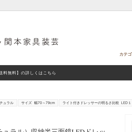
カテ
送料無料】の詳しくはこちら
ィークドレッサー
ファブリック見本（無料）をお送
ホテルドレッサー
テイスト
ドレッサーは全て設置配送。
す。
rs ドレッサー小物
付きドレッサーの明るさ比較
最短２日で発送「即納ドレッサ
ドレッサー＆チェスト
具の処分について。
SEKIMOTO DRESSER BOO
グ）
チュラル
サイズ
幅70～79cm
ライト付きドレッサーの明るさ比較
LED
サー選びに迷ったら：失敗しない
ドレッサーのお手入れ
サー選び
ュラル）収納半三面鏡LEDドレッ