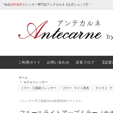
"全品
送料無料
ドレッサー専門店アンテカルネ【公式ショップ】"
ご利用ガイド
お問い合わせ
店長ブログ
【設置
女優ミラーライト付ドレッサー
ミラー
サイトマップ
アンテ
カラー
塗装・
りしま
オーダーメイドドレッサー
価格
Othe
ライト
ホーム
ドレッサーご購入前に。よくある質問Ｑ
古い家
ホテルドレッサー
＆Ａ。
ミラー
三面鏡ドレッサー
カラー
ライト系色
テイスト
ナ
ドレッサーをショールーム・展示場で体
ドレッ
験オーダーする
ドレッ
ドレッサー半三面鏡/fluer鏡裏収納ナチュラル
お部屋の家具の移動サービス
フルールライトアップミラー（ナチ