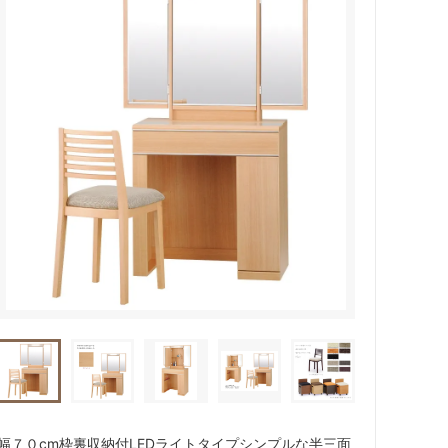
幅７０cm枠裏収納付LEDライトタイプシンプルな半三面