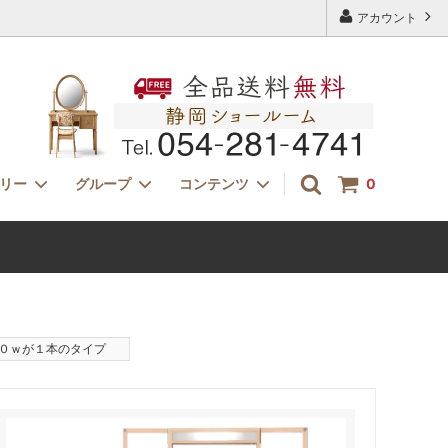
アカウント
ゴリー
グループ
コンテンツ
0
ドレッサー用チェアー
サイズ
特注家具オーダー
ー」
イカピーikp・モールテックス・古材家
K（カタロ
具
無料からできるセミオーダードレッサー
１０ｗが１本のタイプ
失敗しないドレッサー選び：収納（引き
出し）について考える。