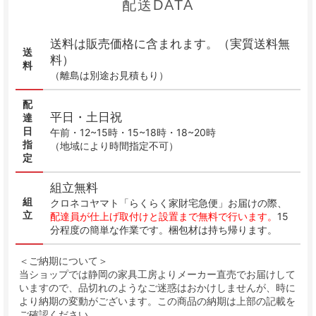
配送DATA
送料は販売価格に含まれます。（実質送料無
送
料）
料
（離島は別途お見積もり）
配
平日・土日祝
達
日
午前・12~15時・15~18時・18~20時
指
（地域により時間指定不可）
定
組立無料
組
クロネコヤマト「らくらく家財宅急便」お届けの際、
立
配達員が仕上げ取付けと設置まで無料で行います。
15
分程度の簡単な作業です。梱包材は持ち帰ります。
＜ご納期について＞
当ショップでは静岡の家具工房よりメーカー直売でお届けして
いますので、品切れのようなご迷惑はおかけしませんが、時に
より納期の変動がございます。この商品の納期は上部の記載を
ご確認ください。