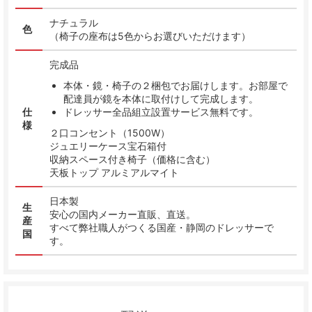
ナチュラル
色
（椅子の座布は5色からお選びいただけます）
完成品
本体・鏡・椅子の２梱包でお届けします。お部屋で
配達員が鏡を本体に取付けして完成します。
仕
ドレッサー全品組立設置サービス無料です。
様
２口コンセント（1500W）
ジュエリーケース宝石箱付
収納スペース付き椅子（価格に含む）
天板トップ アルミアルマイト
日本製
生
安心の国内メーカー直販、直送。
産
すべて弊社職人がつくる国産・静岡のドレッサーで
国
す。