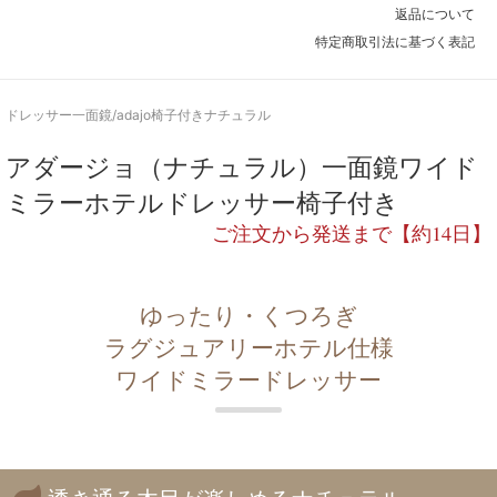
オレンジ（OR）
返品について
SOLD OUT
納期はお問い合わせください。TEL054-281-4741
特定商取引法に基づく表記
ブラック（BL）
SOLD OUT
納期はお問い合わせください。TEL054-281-4741
ドレッサー一面鏡/adajo椅子付きナチュラル
無料ファブリック変更
アダージョ（ナチュラル）一面鏡ワイド
SOLD OUT
納期はお問い合わせください。TEL054-281-4741
ミラーホテルドレッサー椅子付き
ご注文から発送まで【約14日】
ゆったり・くつろぎ
ラグジュアリーホテル仕様
ワイドミラードレッサー