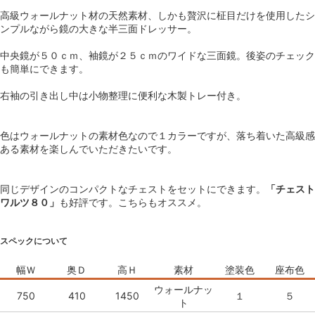
高級ウォールナット材の天然素材、しかも贅沢に柾目だけを使用したシ
ンプルながら鏡の大きな半三面ドレッサー。
中央鏡が５０ｃｍ、袖鏡が２５ｃｍのワイドな三面鏡。後姿のチェック
も簡単にできます。
右袖の引き出し中は小物整理に便利な木製トレー付き。
色はウォールナットの素材色なので１カラーですが、落ち着いた高級感
ある素材を楽しんでいただきたいです。
同じデザインのコンパクトなチェストをセットにできます。
「チェスト
ワルツ８０」
も好評です。こちらもオススメ。
スペックについて
幅Ｗ
奥Ｄ
高Ｈ
素材
塗装色
座布色
ウォールナッ
750
410
1450
１
５
ト