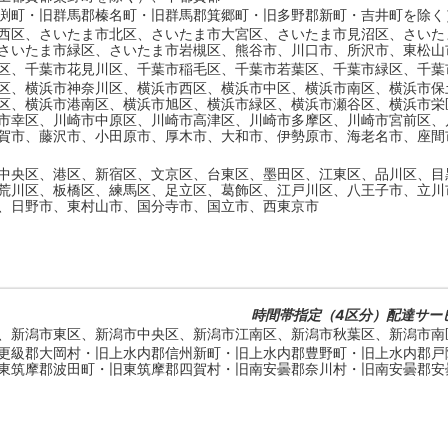
渕町・旧群馬郡榛名町・旧群馬郡箕郷町・旧多野郡新町・吉井町を除く
西区、さいたま市北区、さいたま市大宮区、さいたま市見沼区、さいた
さいたま市緑区、さいたま市岩槻区、熊谷市、川口市、所沢市、東松山
区、千葉市花見川区、千葉市稲毛区、千葉市若葉区、千葉市緑区、千葉
区、横浜市神奈川区、横浜市西区、横浜市中区、横浜市南区、横浜市保
区、横浜市港南区、横浜市旭区、横浜市緑区、横浜市瀬谷区、横浜市栄
市幸区、川崎市中原区、川崎市高津区、川崎市多摩区、川崎市宮前区、
賀市、藤沢市、小田原市、厚木市、大和市、伊勢原市、海老名市、座間
中央区、港区、新宿区、文京区、台東区、墨田区、江東区、品川区、目
荒川区、板橋区、練馬区、足立区、葛飾区、江戸川区、八王子市、立川
、日野市、東村山市、国分寺市、国立市、西東京市
時間帯指定（4区分）配達サー
、新潟市東区、新潟市中央区、新潟市江南区、新潟市秋葉区、新潟市南
更級郡大岡村・旧上水内郡信州新町・旧上水内郡豊野町・旧上水内郡戸
東筑摩郡波田町・旧東筑摩郡四賀村・旧南安曇郡奈川村・旧南安曇郡安