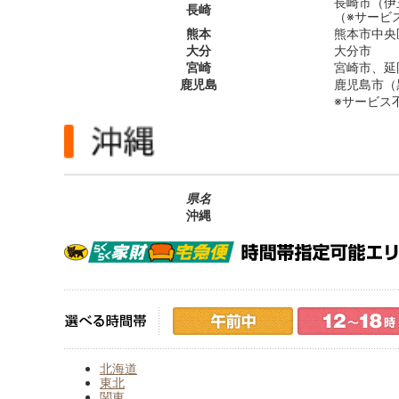
長崎市（伊
長崎
（※サービ
熊本
熊本市中央
大分
大分市
宮崎
宮崎市、延
鹿児島
鹿児島市（
※サービス
県名
沖縄
北海道
東北
関東