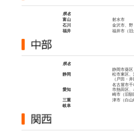
県名
富山
射水市
石川
金沢市、野
福井
福井市（旧
県名
静岡市葵区
静岡
松市東区、
（戸田・井
名古屋市千
愛知
市熱田区、
崎市（旧額
三重
津市（白山
岐阜