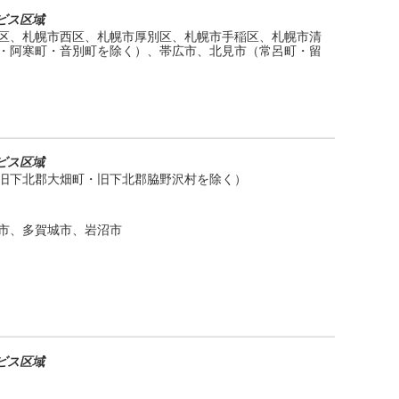
ビス区域
区、札幌市西区、札幌市厚別区、札幌市手稲区、札幌市清
・阿寒町・音別町を除く）、帯広市、北見市（常呂町・留
ビス区域
旧下北郡大畑町・旧下北郡脇野沢村を除く）
市、多賀城市、岩沼市
ビス区域