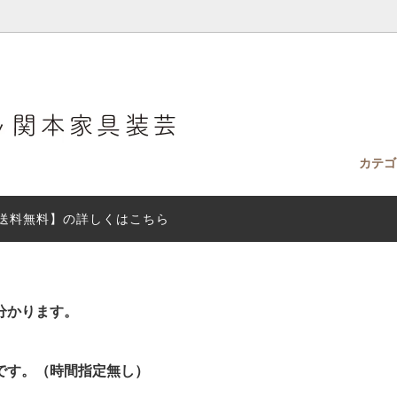
カテ
送料無料】の詳しくはこちら
ィークドレッサー
ファブリック見本（無料）をお送
ホテルドレッサー
テイスト
ドレッサーは全て設置配送。
す。
rs ドレッサー小物
付きドレッサーの明るさ比較
最短２日で発送「即納ドレッサ
ドレッサー＆チェスト
具の処分について。
SEKIMOTO DRESSER BOO
グ）
分かります。
サー選びに迷ったら：失敗しない
ドレッサーのお手入れ
サー選び
です。（時間指定無し）