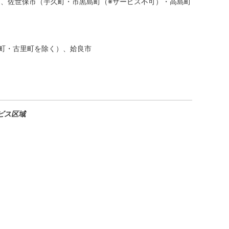
）、佐世保市（宇久町・市黒島町（※サービス不可）・高島町
町・古里町を除く）、姶良市
ビス区域