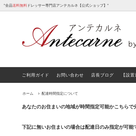
"全品
送料無料
ドレッサー専門店アンテカルネ【公式ショップ】"
ご利用ガイド
お問い合わせ
店長ブログ
【設置
女優ミラーライト付ドレッサー
ミラー
サイトマップ
アンテ
カラー
塗装・
りしま
オーダーメイドドレッサー
価格
Othe
ライト
ホーム
配達時間指定について
ドレッサーご購入前に。よくある質問Ｑ
古い家
＆Ａ。
あなたのお住まいの地域が時間指定可能かこちらで
ドレッサーをショールーム・展示場で体
ドレッ
験オーダーする
ドレッ
下記に無いお住まいの場合は配達日のみ指定が可能
お部屋の家具の移動サービス