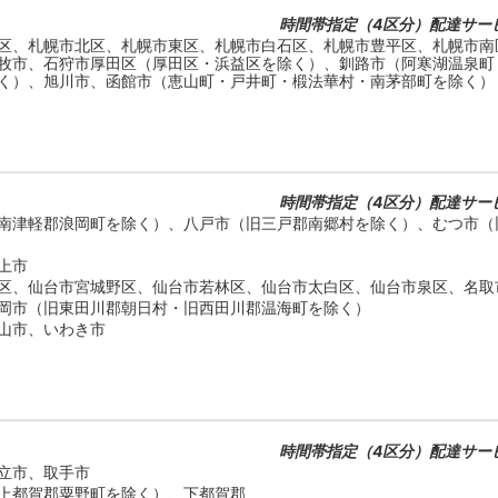
時間帯指定（4区分）配達サー
区、札幌市北区、札幌市東区、札幌市白石区、札幌市豊平区、札幌市南
牧市、石狩市厚田区（厚田区・浜益区を除く）、釧路市（阿寒湖温泉町
く）、旭川市、函館市（恵山町・戸井町・椴法華村・南茅部町を除く）
時間帯指定（4区分）配達サー
南津軽郡浪岡町を除く）、八戸市（旧三戸郡南郷村を除く）、むつ市（
上市
区、仙台市宮城野区、仙台市若林区、仙台市太白区、仙台市泉区、名取
岡市（旧東田川郡朝日村・旧西田川郡温海町を除く）
山市、いわき市
時間帯指定（4区分）配達サー
立市、取手市
上都賀郡粟野町を除く）、下都賀郡