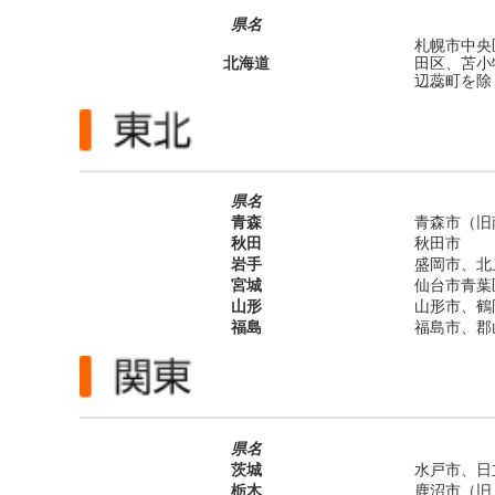
県名
札幌市中央
北海道
田区、苫小
辺蕊町を除
県名
青森
青森市（旧
秋田
秋田市
岩手
盛岡市、北
宮城
仙台市青葉
山形
山形市、鶴
福島
福島市、郡
県名
茨城
水戸市、日
栃木
鹿沼市（旧