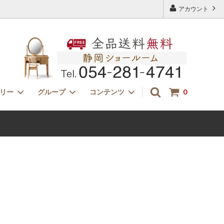
アカウント
ゴリー
グループ
コンテンツ
0
ドレッサー用チェアー
サイズ
特注家具オーダー
ー」
イカピーikp・モールテックス・古材家
K（カタロ
具
無料からできるセミオーダードレッサー
失敗しないドレッサー選び：収納（引き
出し）について考える。