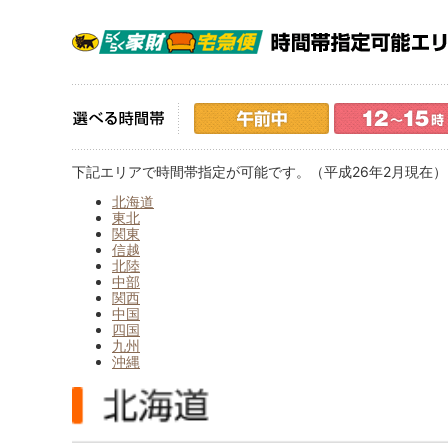
下記エリアで時間帯指定が可能です。（平成26年2月現在）
北海道
東北
関東
信越
北陸
中部
関西
中国
四国
九州
沖縄