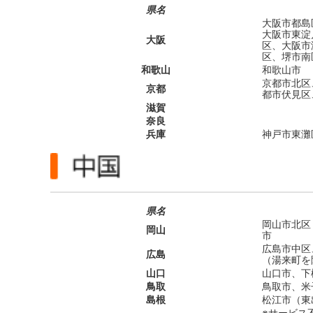
県名
大阪市都島
大阪市東淀
大阪
区、大阪市
区、堺市南
和歌山
和歌山市
京都市北区
京都
都市伏見区
滋賀
奈良
兵庫
神戸市東灘
県名
岡山市北区
岡山
市
広島市中区
広島
（湯来町を
山口
山口市、下
鳥取
鳥取市、米
島根
松江市（東
※サービス