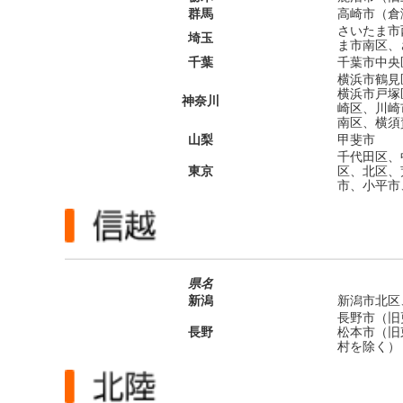
群馬
高崎市（倉
さいたま市
埼玉
ま市南区、
千葉
千葉市中央
横浜市鶴見
横浜市戸塚
神奈川
崎区、川崎
南区、横須
山梨
甲斐市
千代田区、
東京
区、北区、
市、小平市
県名
新潟
新潟市北区
長野市（旧
長野
松本市（旧
村を除く）